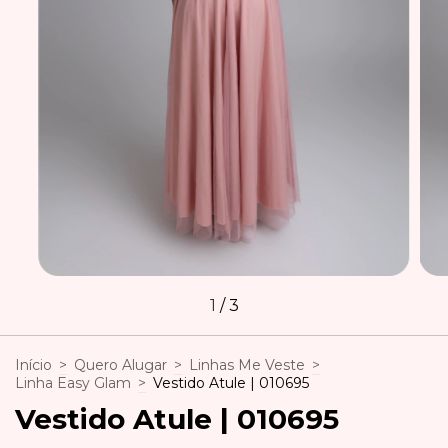
1
/
3
Início
>
Quero Alugar
>
Linhas Me Veste
>
Linha Easy Glam
>
Vestido Atule | 010695
Vestido Atule | 010695