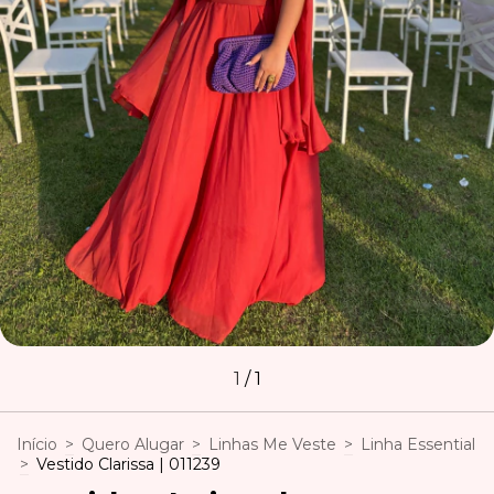
1
/
1
Início
>
Quero Alugar
>
Linhas Me Veste
>
Linha Essential
>
Vestido Clarissa | 011239