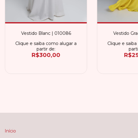
Vestido Blanc | 010086
Vestido Gra
Clique e saiba como alugar a
Clique e saiba
partir de:
parti
R$300,00
R$29
Início