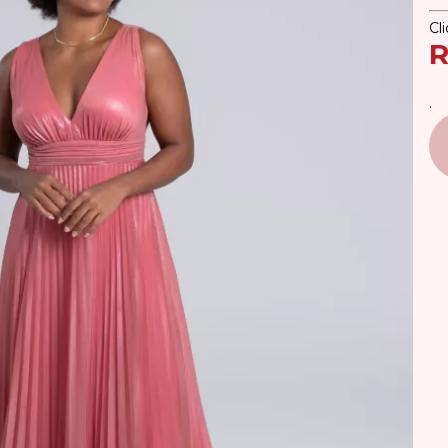
Cl
R
.