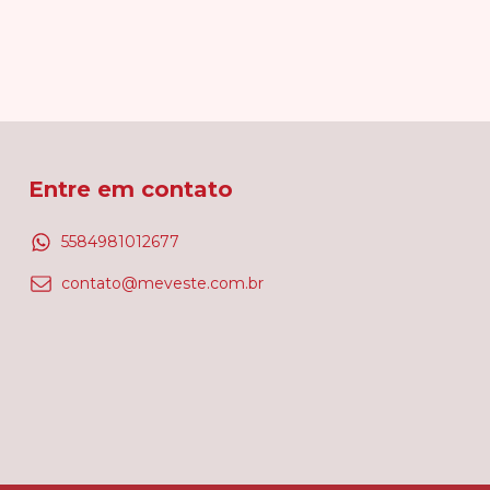
Entre em contato
5584981012677
contato@meveste.com.br