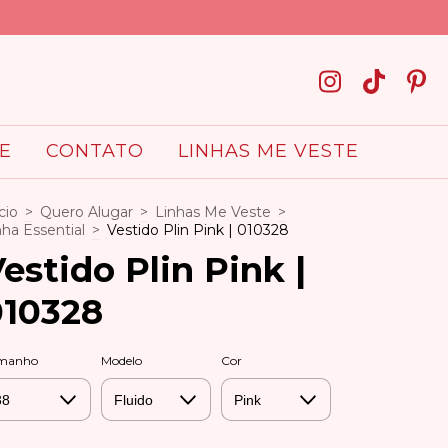
E
CONTATO
LINHAS ME VESTE
cio
>
Quero Alugar
>
Linhas Me Veste
>
nha Essential
>
Vestido Plin Pink | 010328
estido Plin Pink |
010328
manho
Modelo
Cor